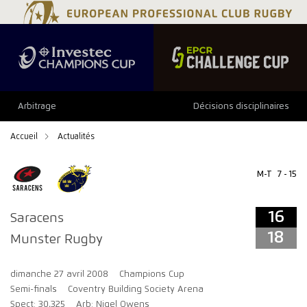
16
18
Arbitrage
Décisions disciplinaires
Accueil
Actualités
M-T
7 - 15
16
Saracens
18
Munster Rugby
dimanche 27 avril 2008
Champions Cup
Semi-finals
Coventry Building Society Arena
Spect: 30,325
Arb: Nigel Owens