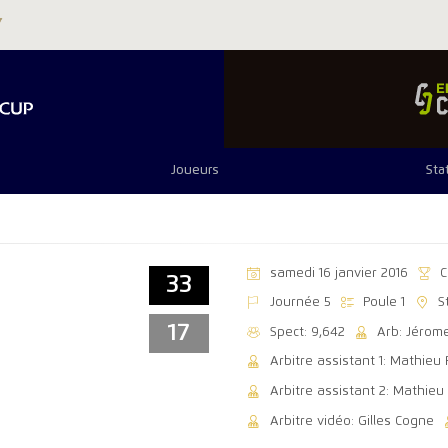
Joueurs
Sta
samedi 16 janvier 2016
C
33
Journée 5
Poule 1
S
17
Spect: 9,642
Arb: Jérom
Arbitre assistant 1: Mathieu
Arbitre assistant 2: Mathieu
Arbitre vidéo: Gilles Cogne