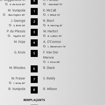
9
N. de Kock 63'
. Marshall 75'
M. Vunipola
K. McCall
1
. Barrington 65'
C. Black 74'
J. George
R. Best
2
S. Brits 56'
R. Herring 61'
P. du Plessis
W. Herbst
3
. Figallo 56'
R. Lutton 35'
M. Itoje
A. O'Connor
4
L. Stevenson 74'
G. Kruis
F. Van Der
5
Merwe
C. Ross 66'
M. Rhodes
R. Diack
6
W. Fraser
S. Reidy
7
J. Wray 63'
B. Vunipola
R. Wilson
8
REMPLAÇANTS