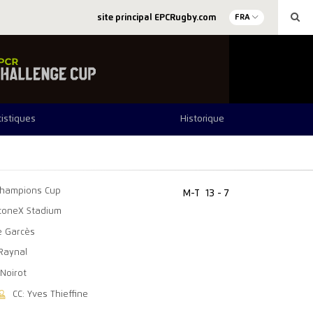
site principal EPCRugby.com
FRA
tistiques
Historique
hampions Cup
M-T
13 - 7
toneX Stadium
e Garcès
 Raynal
 Noirot
CC: Yves Thieffine