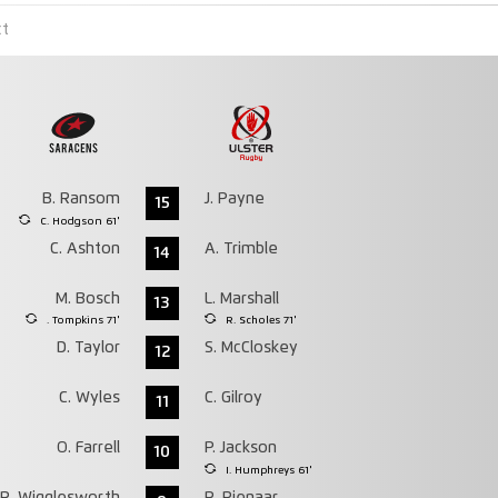
ct
B. Ransom
J. Payne
15
C. Hodgson 61'
C. Ashton
A. Trimble
14
M. Bosch
L. Marshall
13
. Tompkins 71'
R. Scholes 71'
D. Taylor
S. McCloskey
12
C. Wyles
C. Gilroy
11
O. Farrell
P. Jackson
10
I. Humphreys 61'
R. Wigglesworth
R. Pienaar