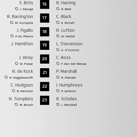
S. Brits
R. Herring
16
J. George
R. Best
R. Barrington
C. Black
17
M. Vunipola
K. McCall
J. Figallo
R. Lutton
18
P. du Plessis
W. Herbst
J. Hamilton
L. Stevenson
19
A. O'Connor
J. Wray
C. Ross
20
W. Fraser
F. Van Der Merwe
N. de Kock
P. Marshall
21
R. Wigglesworth
R. Pienaar
C. Hodgson
I. Humphreys
22
B. Ransom
P. Jackson
N. Tompkins
R. Scholes
23
M. Bosch
L. Marshall