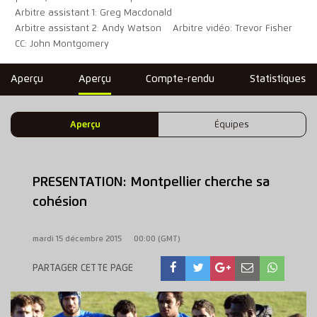
Arbitre assistant 1: Greg Macdonald
Arbitre assistant 2: Andy Watson
Arbitre vidéo: Trevor Fisher
CC: John Montgomery
Aperçu
Aperçu
Compte-rendu
Statistiques
Aperçu
Équipes
PRESENTATION: Montpellier cherche sa
cohésion
mardi 15 décembre 2015
00:00 (GMT)
PARTAGER CETTE PAGE