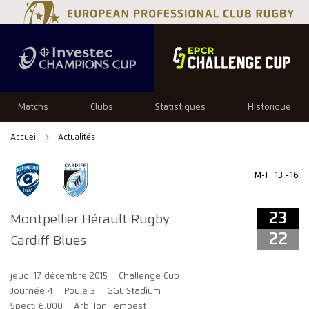
23
22
Matchs
Clubs
Statistiques
Historique
Accueil
Actualités
M-T
13 - 16
23
Montpellier Hérault Rugby
22
Cardiff Blues
jeudi 17 décembre 2015
Challenge Cup
Journée 4
Poule 3
GGL Stadium
Spect: 6,000
Arb: Ian Tempest