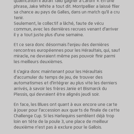
qualification il aurait fallu gagner à Cardiff ». En une
phrase, Jake White a tout dit. Montpellier a laissé filer
sa chance au pays de Galles, dans un match qu'il a cru
tenir.
Seulement, le collectif a lâché, faute de vécu
commun, avec les dernières recrues venant d'arriver
il y a tout juste plus d'une semaine.
Et ce sera donc désormais l'enjeu des dernières
rencontres européennes pour les Héraultais, qui, sauf
miracle, ne devraient même pas pouvoir finir parmi
les meilleurs deuxièmes.
Il s'agira donc maintenant pour les Héraultais
d'accumuler du temps de jeu, de trouver des
automatismes et d'intégrer au plus vite les derniers
arrivés, à savoir les frères Janie et Bismarck du
Plessis, qui devraient être alignés jeudi soir.
En face, les Blues ont quant à eux encore une carte
à jouer pour l'accession aux quarts de finale de cette
Challenge Cup. Si les Harlequins semblent déjà trop
loin en tête de la poule 3, une place de meilleur
deuxième n'est pas à exclure pour le Gallois.