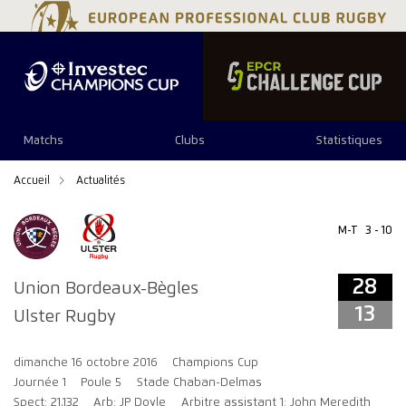
28
13
Matchs
Clubs
Statistiques
Accueil
Actualités
M-T
3 - 10
28
Union Bordeaux-Bègles
13
Ulster Rugby
dimanche 16 octobre 2016
Champions Cup
Journée 1
Poule 5
Stade Chaban-Delmas
Spect: 21,132
Arb: JP Doyle
Arbitre assistant 1: John Meredith