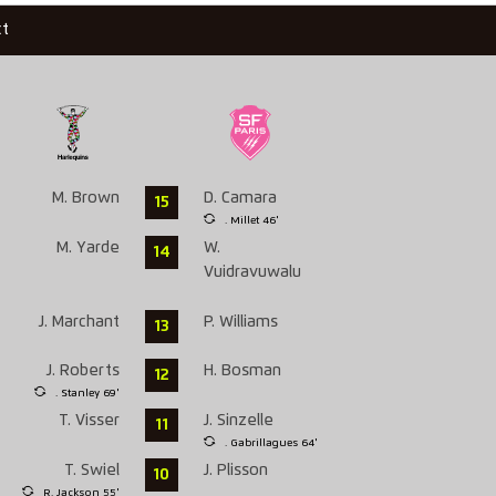
ct
M. Brown
D. Camara
15
. Millet 46'
M. Yarde
W.
14
Vuidravuwalu
J. Marchant
P. Williams
13
J. Roberts
H. Bosman
12
. Stanley 69'
T. Visser
J. Sinzelle
11
. Gabrillagues 64'
T. Swiel
J. Plisson
10
R. Jackson 55'