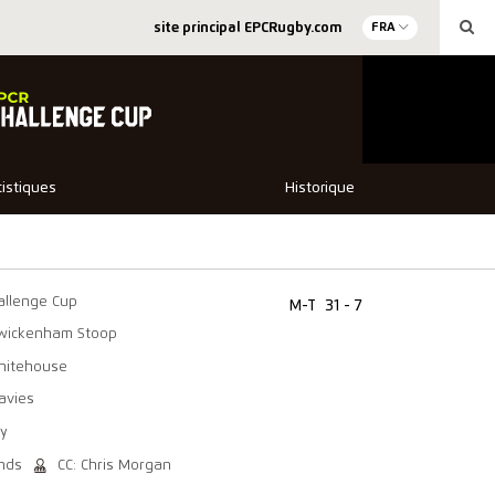
site principal EPCRugby.com
FRA
tistiques
Historique
allenge Cup
M-T
31 - 7
wickenham Stoop
hitehouse
avies
dy
nds
CC: Chris Morgan