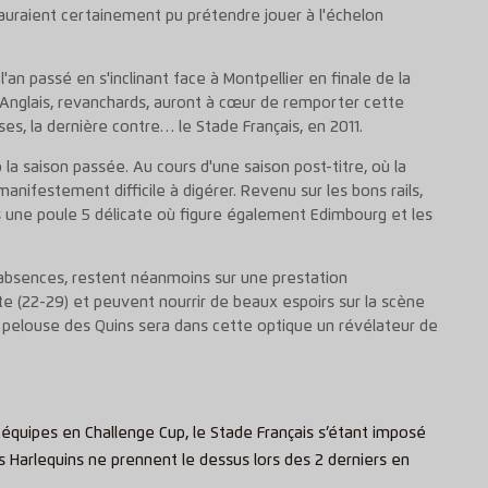
auraient certainement pu prétendre jouer à l'échelon
'an passé en s'inclinant face à Montpellier en finale de la
s Anglais, revanchards, auront à cœur de remporter cette
ses, la dernière contre… le Stade Français, en 2011.
p la saison passée. Au cours d'une saison post-titre, où la
nifestement difficile à digérer. Revenu sur les bons rails,
s une poule 5 délicate où figure également Edimbourg et les
bsences, restent néanmoins sur une prestation
te (22-29) et peuvent nourrir de beaux espoirs sur la scène
 pelouse des Quins sera dans cette optique un révélateur de
 équipes en Challenge Cup, le Stade Français s’étant imposé
s Harlequins ne prennent le dessus lors des 2 derniers en