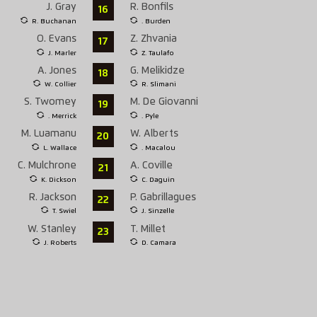
J. Gray
R. Bonfils
16
R. Buchanan
. Burden
O. Evans
Z. Zhvania
17
J. Marler
Z. Taulafo
A. Jones
G. Melikidze
18
W. Collier
R. Slimani
S. Twomey
M. De Giovanni
19
. Merrick
. Pyle
M. Luamanu
W. Alberts
20
L. Wallace
. Macalou
C. Mulchrone
A. Coville
21
K. Dickson
C. Daguin
R. Jackson
P. Gabrillagues
22
T. Swiel
J. Sinzelle
W. Stanley
T. Millet
23
J. Roberts
D. Camara