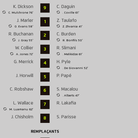
K. Dickson
C. Daguin
9
C. Mulchrone 76'
. Coville 61'
J. Marler
Z. Taulafo
1
O. Evans 58'
Z. Zhvania 41'
R. Buchanan
C. Burden
2
J. Gray 55'
R. Bonfils 50'
W. Collier
R. Slimani
3
A. Jones 72'
. Melikidze 61'
G. Merrick
H. Pyle
4
. De Giovanni 52'
J. Horwill
P. Papé
5
C. Robshaw
S. Macalou
6
. Alberts 47'
L. Wallace
R. Lakafia
7
M. Luamanu 62'
J. Chisholm
S. Parisse
8
REMPLAÇANTS