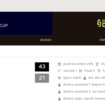
Joueurs
Sta
jeudi 13 octobre 2016
Ch
43
Journée 1
Poule 5
T
21
Spect: 11,820
Arb: Ben W
Arbitre assistant 1: Wayne D
Arbitre assistant 2: Jon Har
Arbitre vidéo: Gareth Simmo