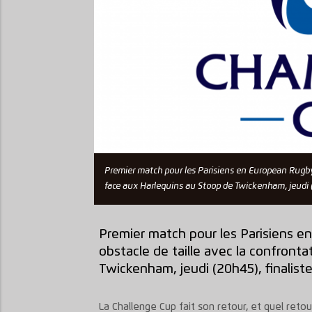
Premier match pour les Parisiens en European Rugby 
face aux Harlequins au Stoop de Twickenham, jeudi (
Premier match pour les Parisiens e
obstacle de taille avec la confront
Twickenham, jeudi (20h45), finaliste
La Challenge Cup fait son retour, et quel retour 