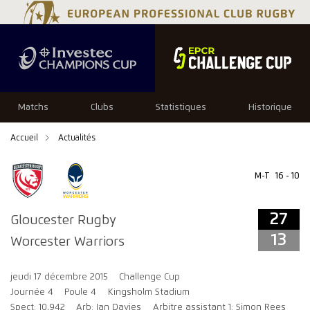
27
13
Matchs
Clubs
Statistiques
Historique
Accueil
Actualités
M-T
16 - 10
27
Gloucester Rugby
13
Worcester Warriors
jeudi 17 décembre 2015
Challenge Cup
Journée 4
Poule 4
Kingsholm Stadium
Spect: 10,942
Arb: Ian Davies
Arbitre assistant 1: Simon Rees