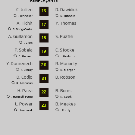
REMPLAÇANTS
C. Jullien
D. Dawidiuk
16
. Jenneker
R. Hibbard
A. Tichit
Y. Thomas
17
S. Tonga'uiha
A. Guillamon
S. Puafisi
18
. Clerc
P. Sobela
E. Stooke
19
G. Bernad
J. Hudson
Y. Domenech
R. Moriarty
20
F. Cibray
B. Morgan
D. Codjo
D. Robson
21
R. Lespinas
H. Paea
B. Burns
22
. Hansell-Pune
R. Cook
L. Power
B. Meakes
23
. Nemecek
. Purdy