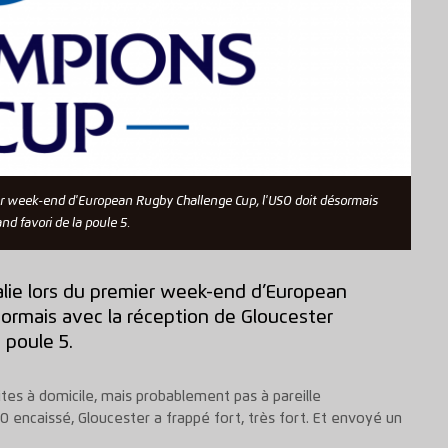
mier week-end d'European Rugby Challenge Cup, l'USO doit désormais
nd favori de la poule 5.
alie lors du premier week-end d’European
sormais avec la réception de Gloucester
 poule 5.
tes à domicile, mais probablement pas à pareille
0 encaissé, Gloucester a frappé fort, très fort. Et envoyé un