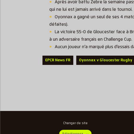
Après avoir battu Zebre la semaine pa
qui ne lui est jamais arrivé dans le tournoi.
Oyonnax a gagné un seul de ses 4 matche
défaites).
La victoire 55-0 de Gloucester face à B
à un adversaire français en Challenge Cup.
Aucun joueur n’a marqué plus d’essais da
EPCR News FR
Oyonnax v Gloucester Rugby
Changer de site