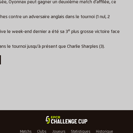
ssée, Oyonnax peut gagner un deuxième match d’affilée, ce
s contre un adversaire anglais dans le tournoi (1 nul, 2
e
rive le week-end dernier a été sa 3
plus grosse victoire face
ns le tournoi jusqu’à présent que Charlie Sharples (3).
Matchs
Clubs
Joueurs
Statistiques
Historique