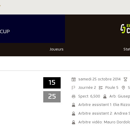
Joueurs
Sta
samedi 25 octobre 2014
15
Journée 2
Poule 5
25
Spect: 6,500
Arb: Giusep
Arbitre assistant 1: Elia Rizzo
Arbitre assistant 2: Andrea 
Arbitre vidéo: Mauro Dordol