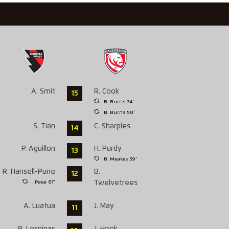
A. Smit
R. Cook
15
B. Burns 74'
B. Burns 50'
S. Tian
C. Sharples
14
P. Aguillon
H. Purdy
13
B. Meakes 59'
R. Hansell-Pune
B.
12
. Paea 67'
Twelvetrees
A. Luatua
J. May
11
R. Lespinas
J. Hook