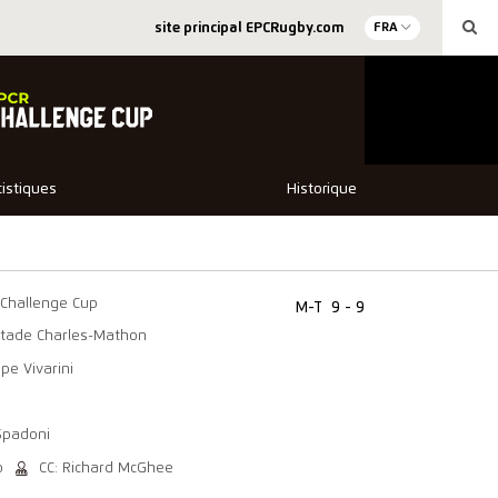
site principal EPCRugby.com
FRA
tistiques
Historique
Challenge Cup
M-T
9 - 9
Stade Charles-Mathon
pe Vivarini
Spadoni
o
CC: Richard McGhee