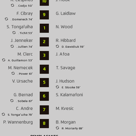
10
. Codjo 50'
F. Cibray
G. Laidlaw
9
. Domenech 74'
S. Tonga'uiha
N. Wood
1
. Tichit 53'
J. Jenneker
R. Hibbard
2
. Jullien 74'
D. Dawidiuk 59'
M. Clerc
J. Afoa
3
A. Guillamon 53'
M. Nemecek
T. Savage
4
. Power 61'
V. Ursache
J. Hudson
5
E. Stooke 59'
G. Bernad
S. Kalamafoni
6
. Sobela 67'
C. Andre
M. Kvesic
7
S. Tonga'uiha 79'
P. Wannenburg
B. Morgan
8
R. Moriarty 69'