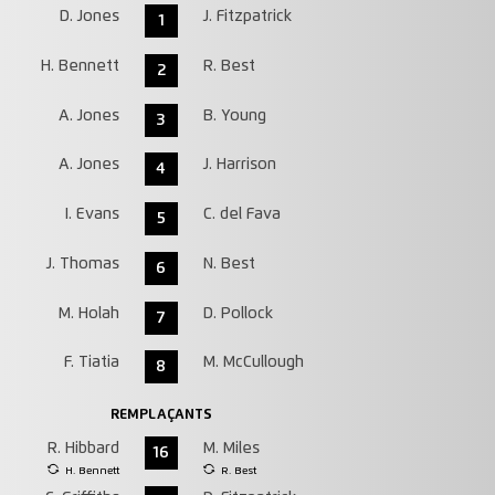
D. Jones
J. Fitzpatrick
1
H. Bennett
R. Best
2
A. Jones
B. Young
3
A. Jones
J. Harrison
4
I. Evans
C. del Fava
5
J. Thomas
N. Best
6
M. Holah
D. Pollock
7
F. Tiatia
M. McCullough
8
REMPLAÇANTS
R. Hibbard
M. Miles
16
H. Bennett
R. Best