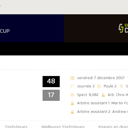
vendredi 7 décembre 2007
48
Journée 3
Poule 2
17
Spect: 8,082
Arb: Chris 
Arbitre assistant 1: Martin F
Arbitre assistant 2: Andrew
Statistiques
Meilleures Statistiques
Images en dire