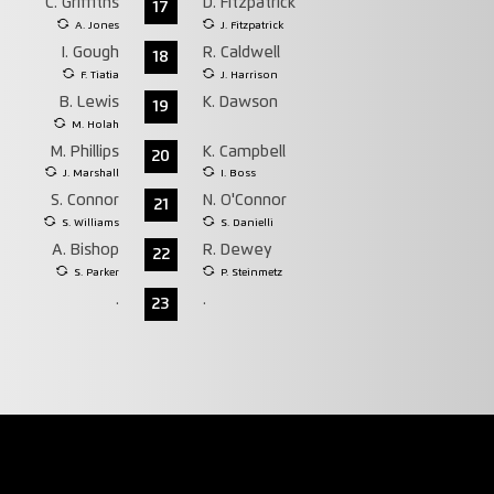
C. Griffiths
D. Fitzpatrick
17
A. Jones
J. Fitzpatrick
I. Gough
R. Caldwell
18
F. Tiatia
J. Harrison
B. Lewis
K. Dawson
19
M. Holah
M. Phillips
K. Campbell
20
J. Marshall
I. Boss
S. Connor
N. O'Connor
21
S. Williams
S. Danielli
A. Bishop
R. Dewey
22
S. Parker
P. Steinmetz
.
.
23