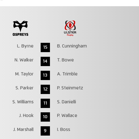
L. Byrne
B. Cunningham
15
N. Walker
T. Bowe
14
M. Taylor
A. Trimble
13
S. Parker
P. Steinmetz
12
S. Williams
S. Danielli
11
J. Hook
P. Wallace
10
J. Marshall
I. Boss
9