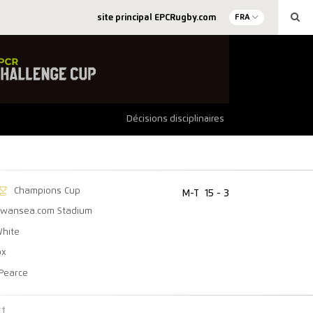
site principal EPCRugby.com
FRA
Décisions disciplinaires
Champions Cup
M-T
15 - 3
Swansea.com Stadium
White
ox
 Pearce
ct