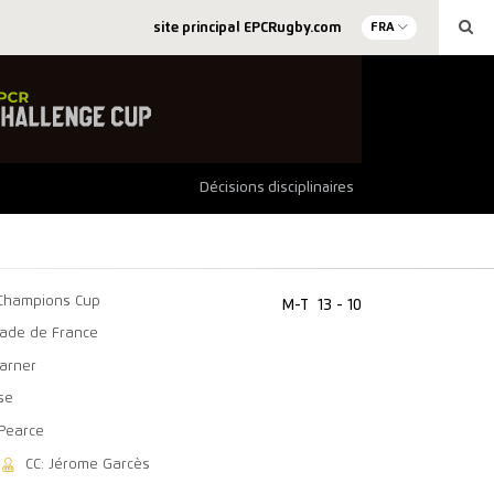
site principal EPCRugby.com
FRA
Décisions disciplinaires
Champions Cup
M-T
13 - 10
tade de France
Garner
se
 Pearce
CC: Jérome Garcès