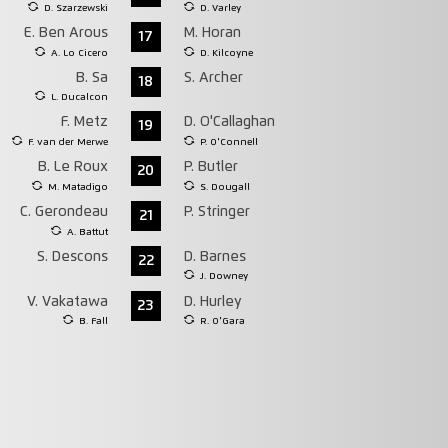
D. Szarzewski
D. Varley
E. Ben Arous
M. Horan
17
A. Lo Cicero
D. Kilcoyne
B. Sa
S. Archer
18
L. Ducalcon
F. Metz
D. O'Callaghan
19
F. van der Merwe
P. O'Connell
B. Le Roux
P. Butler
20
M. Matadigo
S. Dougall
C. Gerondeau
P. Stringer
21
A. Battut
S. Descons
D. Barnes
22
J. Downey
V. Vakatawa
D. Hurley
23
B. Fall
R. O'Gara