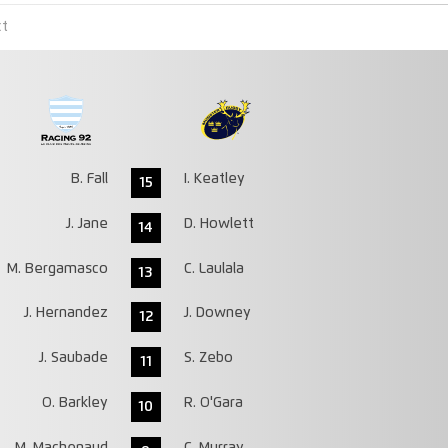
ct
B. Fall
I. Keatley
15
J. Jane
D. Howlett
14
M. Bergamasco
C. Laulala
13
J. Hernandez
J. Downey
12
J. Saubade
S. Zebo
11
O. Barkley
R. O'Gara
10
M. Machenaud
C. Murray