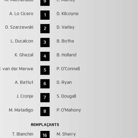
9
A. Lo Cicero
D. Kilcoyne
1
D. Szarzewski
D. Varley
2
L. Ducalcon
B. Botha
3
K. Ghezal
B. Holland
4
F. van der Merwe
P. O'Connell
5
A. Battut
D. Ryan
6
J. Cronje
S. Dougall
7
M. Matadigo
P. O'Mahony
8
REMPLAÇANTS
T. Bianchin
M. Sherry
16