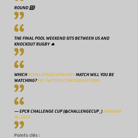
ROUND 4️⃣!
THE FINAL POOL WEEKEND SITS BETWEEN US AND
KNOCKOUT RUGBY 🔥
WHICH
#CHALLENGECUPRUGBY
MATCH WILL YOU BE
WATCHING?
PIC.TWITTER.COM/ZQQGVF5Z6N
— EPCR CHALLENGE CUP (@CHALLENGECUP_)
JANUARY
18, 2023
Points clés :