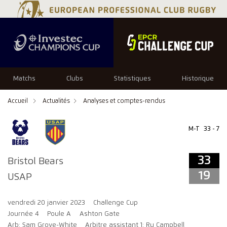
33
19
Matchs
Clubs
Statistiques
Historique
Accueil
Actualités
Analyses et comptes-rendus
M-T
33 - 7
33
Bristol Bears
19
USAP
vendredi 20 janvier 2023
Challenge Cup
Journée 4
Poule A
Ashton Gate
Arb: Sam Grove-White
Arbitre assistant 1: Ru Campbell