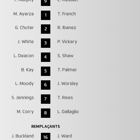
9
M. Ayerza
T. French
1
G. Chuter
R. Ibanez
2
J. White
P. Vickery
3
L. Deacon
S. Shaw
4
B. Kay
T. Palmer
5
L. Moody
J. Worsley
6
S. Jennings
T. Rees
7
M. Corry
L. Dallaglio
8
REMPLAÇANTS
J. Buckland
J. Ward
16