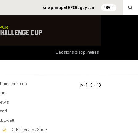
site principal EPCRugby.com
FRA
Décisions disciplinaires
Champions Cup
M-T
9 - 13
ium
Lewis
land
cDowell
CC: Richard McGhee