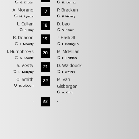
G. Chuter
R. Ibanez
A. Moreno
P. Bracken
17
M. Ayerza
P. Vickery
L. Cullen
D. Leo
18
B. Kay
S. Shaw
B. Deacon
J. Haskell
19
L. Moody
L. Dallaglio
I. Humphreys
M. McMillan
20
A. Goode
E. Reddan
S. Vesty
D. Waldouck
21
G. Murphy
F. Waters
O. Smith
M. van
22
D. Gibson
Gisbergen
A. King
.
.
23