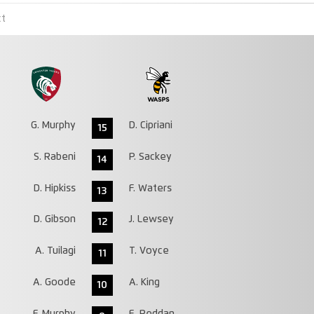
ct
G. Murphy
D. Cipriani
15
S. Rabeni
P. Sackey
14
D. Hipkiss
F. Waters
13
D. Gibson
J. Lewsey
12
A. Tuilagi
T. Voyce
11
A. Goode
A. King
10
F. Murphy
E. Reddan