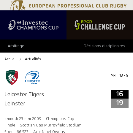
16
19
Arbitrage
Décisions disciplinaires
Accueil
Actualités
M-T
13 - 9
16
Leicester Tigers
19
Leinster
samedi 23 mai 2009
Champions Cup
Finale
Scottish Gas Murrayfield Stadium
Spect: 66,523
Arb: Nigel Owens