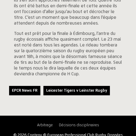
Ils s’en sont approchés tellement de fois. Quatre fois
ils ont été battus en demi-finale et cette année ils
ont l’occasion d’aller jusqu’au bout et décrocher le
titre. C’est un moment que beaucoup dans l’équipe
attendent depuis de nombreuses années.
Tout est prêt pour la finale à Édimbourg, l’antre du
rugby écossais affiche quasiment complet. Le 23 mai
est noté dans tous les agendas. Le rideau tombera
sur la quatorzième saison du rugby européen peu
avant 18h, à moins que la désormais fameuse séance
de tirs au but de la demi-finale ne se reproduise. Seul
le temps nous le dira laquelle de ces deux équipes
deviendra championne de H Cup.
EPCR News FR
Leicester Tigers v Leinster Rugby
Arbitrage
Décisions disciplinaires
© 2026 Contenu © European Professional Club Rugby, Données