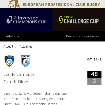
48
3
Arbitrage
Décisions disciplinaires
Accueil
Actualités
M-T
24 - 3
48
Leeds Carnegie
3
Cardiff Blues
dimanche 22 janvier 2006
Champions Cup
Journée 6
Poule 2
Headingley Stadium
Spect: 7,144
Arb: Christophe Berdos