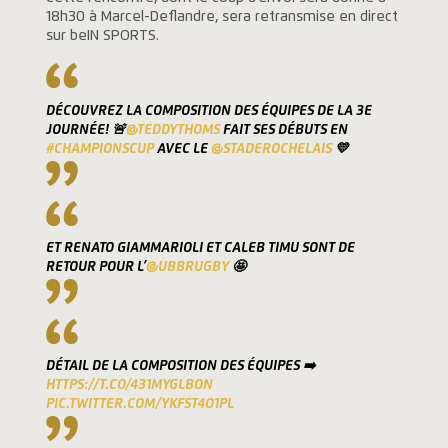
18h30 à Marcel-Deflandre, sera retransmise en direct
sur beIN SPORTS.
DÉCOUVREZ LA COMPOSITION DES ÉQUIPES DE LA 3E
JOURNÉE! 🚨
@TEDDYTHOMS
FAIT SES DÉBUTS EN
#CHAMPIONSCUP
AVEC LE
@STADEROCHELAIS
💛
ET RENATO GIAMMARIOLI ET CALEB TIMU SONT DE
RETOUR POUR L’
@UBBRUGBY
🤩
DÉTAIL DE LA COMPOSITION DES ÉQUIPES ➡️
HTTPS://T.CO/431MYGLBON
PIC.TWITTER.COM/YKFST4O1PL