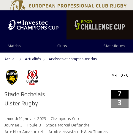
7
3
Matchs
Clubs
Statistiques
Accueil
Actualités
Analyses et comptes-rendus
M-T
0 - 0
7
Stade Rochelais
3
Ulster Rugby
samedi 14 janvier 2023
Champions Cup
Journée 3
Poule B
Stade Marcel Deflandre
Arb: Nika Amashukeli
Arbitre assistant 1: Alex Thomas