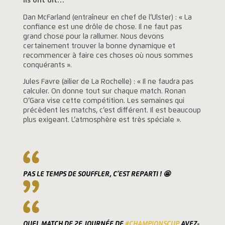
Ils ont dit…
Dan McFarland (entraîneur en chef de l’Ulster) : « La
confiance est une drôle de chose.
Il ne faut pas
grand chose pour la rallumer.
Nous devons
certainement trouver la bonne dynamique et
recommencer à faire ces choses où nous sommes
conquérants ».
Jules Favre (ailier de La Rochelle) :
«
Il ne faudra pas
calculer. On donne tout sur chaque match. Ronan
O’Gara vise cette compétition. Les semaines qui
précèdent les matchs, c’est différent. Il est beaucoup
plus exigeant. L’atmosphère est très spéciale ».
PAS LE TEMPS DE SOUFFLER, C’EST REPARTI ! 🤩
QUEL MATCH DE 2E JOURNÉE DE
#CHAMPIONSCUP
AVEZ-