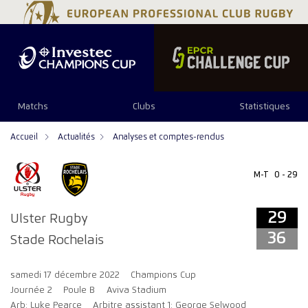
29
36
Matchs
Clubs
Statistiques
Accueil
Actualités
Analyses et comptes-rendus
M-T
0 - 29
29
Ulster Rugby
36
Stade Rochelais
samedi 17 décembre 2022
Champions Cup
Journée 2
Poule B
Aviva Stadium
Arb: Luke Pearce
Arbitre assistant 1: George Selwood