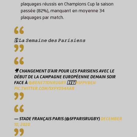
plaquages réussis en Champions Cup la saison
passée (82%), manquant en moyenne 34
plaquages par match.
🗓 𝙻𝚊 𝚂𝚎𝚖𝚊𝚒𝚗𝚎 𝚍𝚎𝚜 𝙿𝚊𝚛𝚒𝚜𝚒𝚎𝚗𝚜
🎥 CHANGEMENT D’AIR POUR LES PARISIENS AVEC LE
DÉBUT DE LA CAMPAGNE EUROPÉENNE DEMAIN SOIR
FACE À
@BENETTONRUGBY
🇮🇹
#SFPVBEN
PIC.TWITTER.COM/SXFYD54AAB
— STADE FRANÇAIS PARIS (@SFPARISRUGBY)
DECEMBER
10, 2020