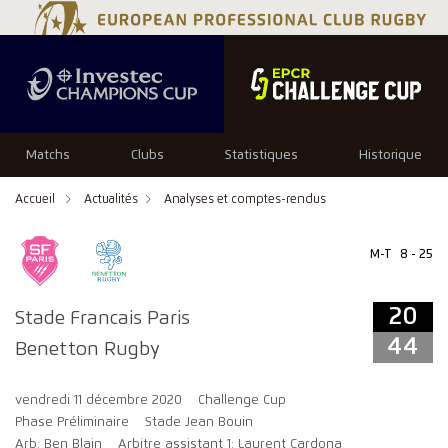
20
44
Matchs
Clubs
Statistiques
Historique
Accueil
Actualités
Analyses et comptes-rendus
M-T
8 - 25
20
Stade Francais Paris
44
Benetton Rugby
vendredi 11 décembre 2020
Challenge Cup
Phase Préliminaire
Stade Jean Bouin
Arb: Ben Blain
Arbitre assistant 1: Laurent Cardona