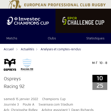
10
25
Matchs
Clubs
Statistiques
Accueil
Actualités
Analyses et comptes-rendus
M-T
10 - 8
10
Ospreys
25
Racing 92
samedi 15 janvier 2022
Champions Cup
Journée 3
Poule A
Swansea.com Stadium
Arb: Christophe Ridley
Arbitre assistant 1: Dean Richards