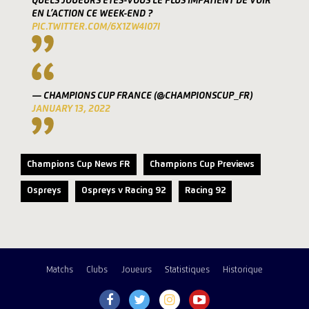
QUELS JOUEURS ÊTES-VOUS LE PLUS IMPATIENT DE VOIR
EN L’ACTION CE WEEK-END ?
PIC.TWITTER.COM/6X1ZW4I07I
— CHAMPIONS CUP FRANCE (@CHAMPIONSCUP_FR)
JANUARY 13, 2022
Champions Cup News FR
Champions Cup Previews
Ospreys
Ospreys v Racing 92
Racing 92
Matchs
Clubs
Joueurs
Statistiques
Historique