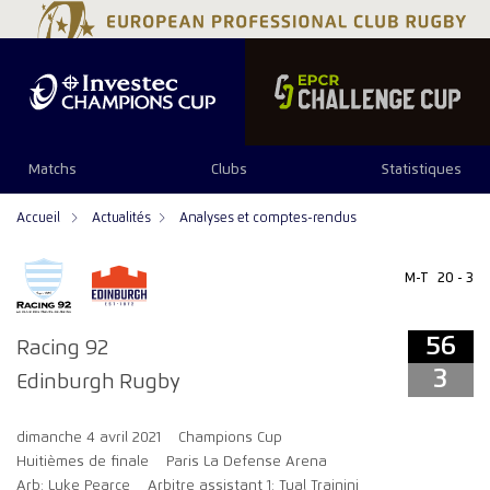
56
3
Matchs
Clubs
Statistiques
Accueil
Actualités
Analyses et comptes-rendus
M-T
20 - 3
56
Racing 92
3
Edinburgh Rugby
dimanche 4 avril 2021
Champions Cup
Huitièmes de finale
Paris La Defense Arena
Arb: Luke Pearce
Arbitre assistant 1: Tual Trainini