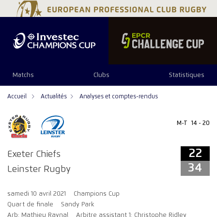
22
34
Matchs
Clubs
Statistiques
Accueil
Actualités
Analyses et comptes-rendus
M-T
14 - 20
22
Exeter Chiefs
34
Leinster Rugby
samedi 10 avril 2021
Champions Cup
Quart de finale
Sandy Park
Arb: Mathieu Raynal
Arbitre assistant 1: Christophe Ridley