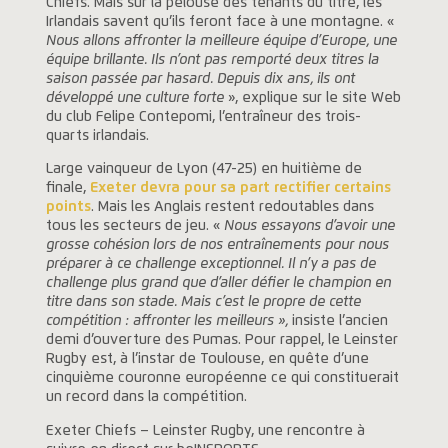
Chiefs. Mais sur la pelouse des tenants du titre, les
Irlandais savent qu’ils feront face à une montagne. «
Nous allons affronter la meilleure équipe d’Europe, une
équipe brillante. Ils n’ont pas remporté deux titres la
saison passée par hasard. Depuis dix ans, ils ont
développé une culture forte
», explique sur le site Web
du club Felipe Contepomi, l’entraîneur des trois-
quarts irlandais.
Large vainqueur de Lyon (47-25) en huitième de
finale,
Exeter devra pour sa part rectifier certains
points
. Mais les Anglais restent redoutables dans
tous les secteurs de jeu. «
Nous essayons d’avoir une
grosse cohésion lors de nos entraînements pour nous
préparer à ce challenge exceptionnel. Il n’y a pas de
challenge plus grand que d’aller défier le champion en
titre dans son stade. Mais c’est le propre de cette
compétition : affronter les meilleurs »,
insiste l’ancien
demi d’ouverture des Pumas. Pour rappel, le Leinster
Rugby est, à l’instar de Toulouse, en quête d’une
cinquième couronne européenne ce qui constituerait
un record dans la compétition.
Exeter Chiefs – Leinster Rugby, une rencontre à