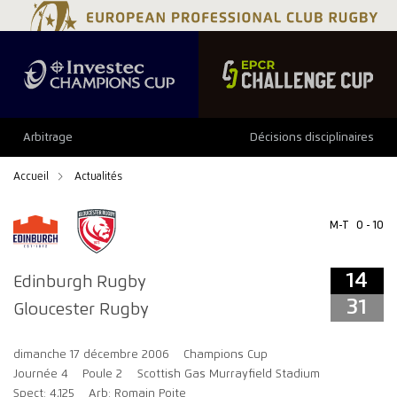
14
31
Arbitrage
Décisions disciplinaires
Accueil
Actualités
M-T
0 - 10
14
Edinburgh Rugby
31
Gloucester Rugby
dimanche 17 décembre 2006
Champions Cup
Journée 4
Poule 2
Scottish Gas Murrayfield Stadium
Spect: 4,125
Arb: Romain Poite