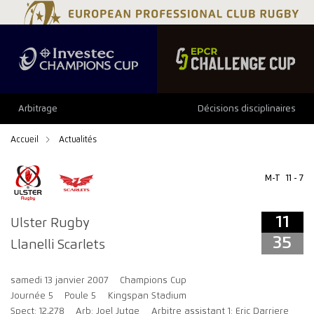
11
35
Arbitrage
Décisions disciplinaires
Accueil
Actualités
M-T
11 - 7
11
Ulster Rugby
35
Llanelli Scarlets
samedi 13 janvier 2007
Champions Cup
Journée 5
Poule 5
Kingspan Stadium
Spect: 12,278
Arb: Joel Jutge
Arbitre assistant 1: Eric Darriere