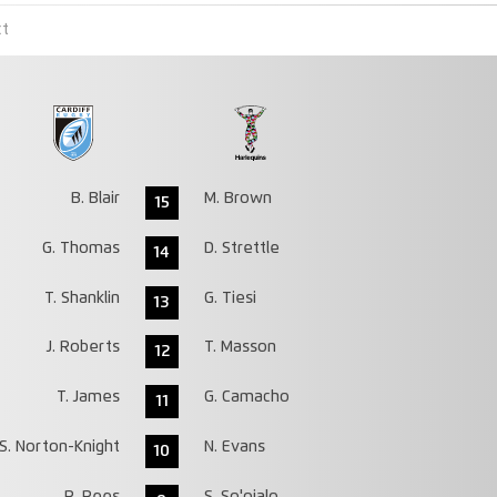
ct
B. Blair
M. Brown
15
G. Thomas
D. Strettle
14
T. Shanklin
G. Tiesi
13
J. Roberts
T. Masson
12
T. James
G. Camacho
11
S. Norton-Knight
N. Evans
10
R. Rees
S. So'oialo