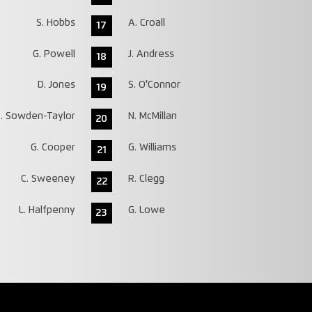
S. Hobbs
A. Croall
17
G. Powell
J. Andress
18
D. Jones
S. O'Connor
19
. Sowden-Taylor
N. McMillan
20
G. Cooper
G. Williams
21
C. Sweeney
R. Clegg
22
L. Halfpenny
G. Lowe
23