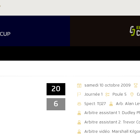
samedi 10 octobre 2009
20
Journée 1
Poule 5
C
6
Spect: 11,127
Arb: Alan L
Arbitre assistant 1: Dudley Ph
Arbitre assistant 2: Trevor Co
Arbitre vidéo: Marshall Kilgo