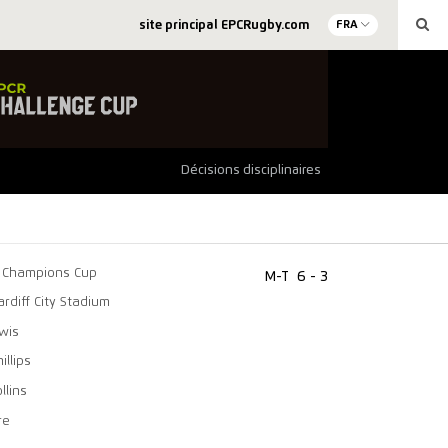
site principal EPCRugby.com
FRA
Décisions disciplinaires
Champions Cup
M-T
6 - 3
ardiff City Stadium
ewis
illips
llins
re