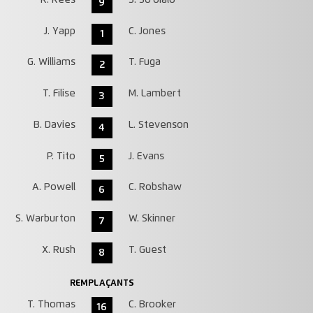
9
J. Yapp
C. Jones
1
G. Williams
T. Fuga
2
T. Filise
M. Lambert
3
B. Davies
L. Stevenson
4
P. Tito
J. Evans
5
A. Powell
C. Robshaw
6
S. Warburton
W. Skinner
7
X. Rush
T. Guest
8
REMPLAÇANTS
T. Thomas
C. Brooker
16