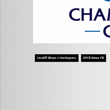
Cardiff Blues v Harlequins
EPCR News FR