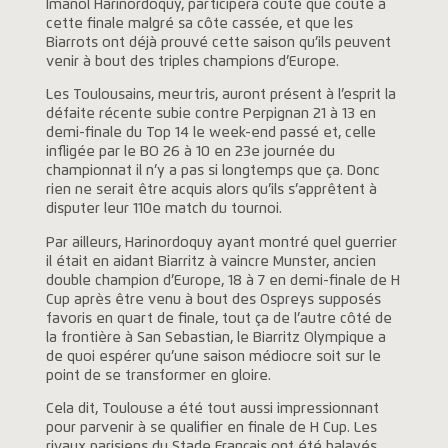
Imanol Harinordoquy, participera coute que coute à
cette finale malgré sa côte cassée, et que les
Biarrots ont déjà prouvé cette saison qu’ils peuvent
venir à bout des triples champions d’Europe.
Les Toulousains, meurtris, auront présent à l’esprit la
défaite récente subie contre Perpignan 21 à 13 en
demi-finale du Top 14 le week-end passé et, celle
infligée par le BO 26 à 10 en 23e journée du
championnat il n’y a pas si longtemps que ça. Donc
rien ne serait être acquis alors qu’ils s’apprêtent à
disputer leur 110e match du tournoi.
Par ailleurs, Harinordoquy ayant montré quel guerrier
il était en aidant Biarritz à vaincre Munster, ancien
double champion d’Europe, 18 à 7 en demi-finale de H
Cup après être venu à bout des Ospreys supposés
favoris en quart de finale, tout ça de l’autre côté de
la frontière à San Sebastian, le Biarritz Olympique a
de quoi espérer qu’une saison médiocre soit sur le
point de se transformer en gloire.
Cela dit, Toulouse a été tout aussi impressionnant
pour parvenir à se qualifier en finale de H Cup. Les
rivaux parisiens du Stade Français ont été balayés