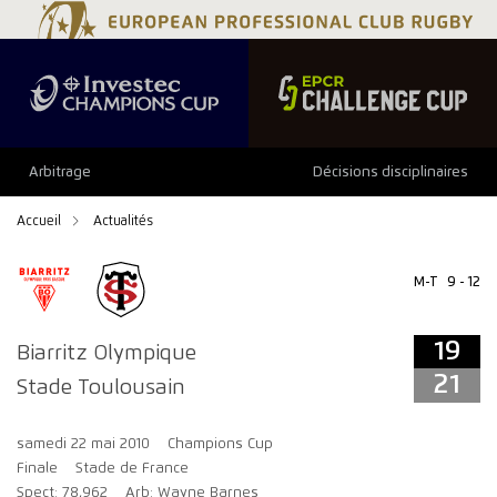
19
21
Arbitrage
Décisions disciplinaires
Accueil
Actualités
M-T
9 - 12
19
Biarritz Olympique
21
Stade Toulousain
samedi 22 mai 2010
Champions Cup
Finale
Stade de France
Spect: 78,962
Arb: Wayne Barnes