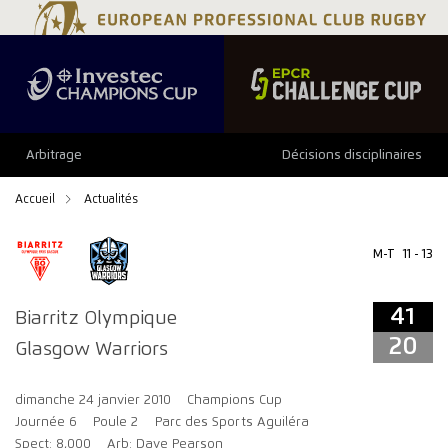
41
20
Arbitrage
Décisions disciplinaires
Accueil
Actualités
M-T
11 - 13
41
Biarritz Olympique
20
Glasgow Warriors
dimanche 24 janvier 2010
Champions Cup
Journée 6
Poule 2
Parc des Sports Aguiléra
Spect: 8,000
Arb: Dave Pearson