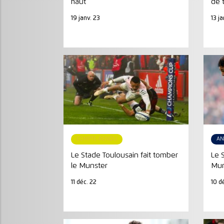
haut
de t
19 janv. 23
13 j
COMPTE-RENDU
AN
Le Stade Toulousain fait tomber
Le 
le Munster
Mun
11 déc. 22
10 d