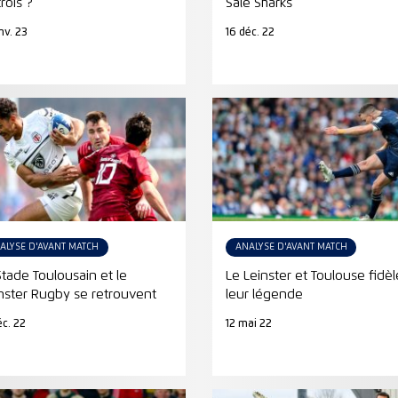
rois ?
Sale Sharks
anv. 23
16 déc. 22
ALYSE D'AVANT MATCH
ANALYSE D'AVANT MATCH
Stade Toulousain et le
Le Leinster et Toulouse fidèl
ster Rugby se retrouvent
leur légende
éc. 22
12 mai 22