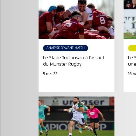
ANALYSE D'AVANT MATCH
CO
Le Stade Toulousain à l'assaut
Le 
du Munster Rugby
une
5 mai 22
16 av