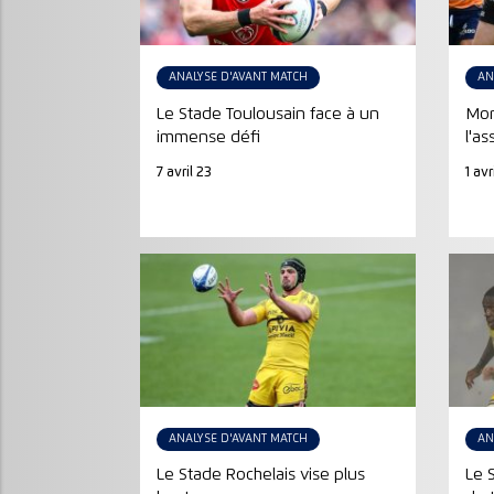
ANALYSE D'AVANT MATCH
AN
Le Stade Toulousain face à un
Mon
immense défi
l'a
7 avril 23
1 avr
ANALYSE D'AVANT MATCH
AN
Le Stade Rochelais vise plus
Le 