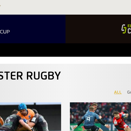
STER RUGBY
ALL
G