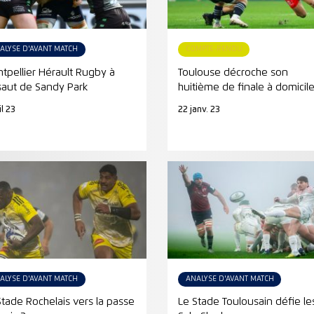
ALYSE D'AVANT MATCH
COMPTE-RENDU
tpellier Hérault Rugby à
Toulouse décroche son
ssaut de Sandy Park
huitième de finale à domicil
il 23
22 janv. 23
ALYSE D'AVANT MATCH
ANALYSE D'AVANT MATCH
Stade Rochelais vers la passe
Le Stade Toulousain défie le