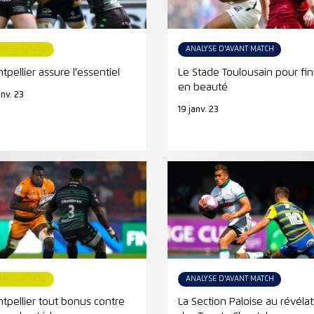
MPTE-RENDU
ANALYSE D'AVANT MATCH
tpellier assure l'essentiel
Le Stade Toulousain pour fin
en beauté
anv. 23
19 janv. 23
MPTE-RENDU
ANALYSE D'AVANT MATCH
tpellier tout bonus contre
La Section Paloise au révéla