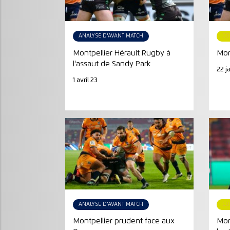
ANALYSE D'AVANT MATCH
CO
Montpellier Hérault Rugby à
Mon
l'assaut de Sandy Park
22 j
1 avril 23
ANALYSE D'AVANT MATCH
CO
Montpellier prudent face aux
Mon