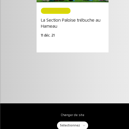
COMPTE-RENDU
La Section Paloise trébuche au
Hameau
11 déc. 21
Changer de site
Sélectionnez