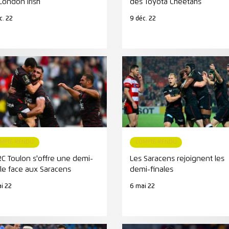
 London Irish
des Toyota Cheetahs
c. 22
9 déc. 22
MPTE-RENDU
COMPTE-RENDU
RC Toulon s'offre une demi-
Les Saracens rejoignent les
ale face aux Saracens
demi-finales
i 22
6 mai 22