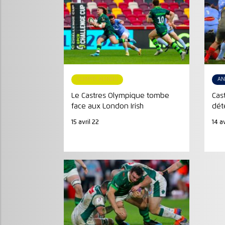
COMPTE-RENDU
AN
Le Castres Olympique tombe
Cas
face aux London Irish
dét
15 avril 22
14 av