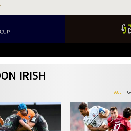
DON IRISH
ALL
G