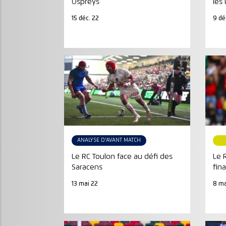
Ospreys
les
15 déc. 22
9 dé
ANALYSE D'AVANT MATCH
CO
Le RC Toulon face au défi des
Le 
Saracens
fin
13 mai 22
8 ma