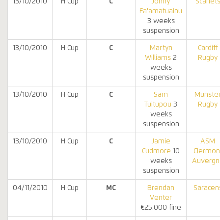
13/10/2010
H Cup
C
Jonny
Scarlet
Fa'amatuainu
3 weeks
suspension
13/10/2010
H Cup
C
Martyn
Cardiff
Williams
2
Rugby
weeks
suspension
13/10/2010
H Cup
C
Sam
Munste
Tuitupou
3
Rugby
weeks
suspension
13/10/2010
H Cup
C
Jamie
ASM
Cudmore
10
Clermon
weeks
Auvergn
suspension
04/11/2010
H Cup
MC
Brendan
Saracen
Venter
€25.000 fine