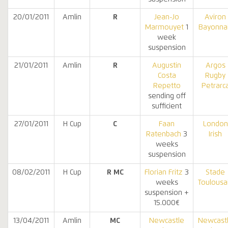
20/01/2011
Amlin
R
Jean-Jo
Aviron
Marmouyet
1
Bayonna
week
suspension
21/01/2011
Amlin
R
Augustin
Argos
Costa
Rugby
Repetto
Petrarc
sending off
sufficient
27/01/2011
H Cup
C
Faan
London
Ratenbach
3
Irish
weeks
suspension
08/02/2011
H Cup
R
MC
Florian Fritz
3
Stade
weeks
Toulousa
suspension +
15.000€
13/04/2011
Amlin
MC
Newcastle
Newcast