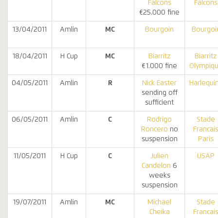
Falcons
Falcons
€25.000 fine
13/04/2011
Amlin
MC
Bourgoin
Bourgoi
18/04/2011
H Cup
MC
Biarritz
Biarritz
€1.000 fine
Olympiq
04/05/2011
Amlin
R
Nick Easter
Harlequi
sending off
sufficient
06/05/2011
Amlin
C
Rodrigo
Stade
Roncero
no
Francai
suspension
Paris
11/05/2011
H Cup
C
Julien
USAP
Candelon
6
weeks
suspension
19/07/2011
Amlin
MC
Michael
Stade
Cheika
Francai