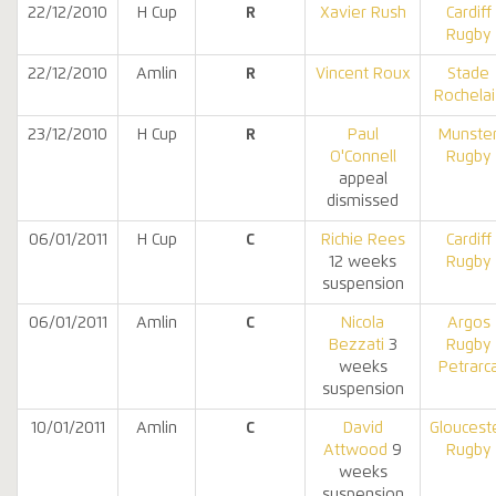
22/12/2010
H Cup
R
Xavier Rush
Cardiff
Rugby
22/12/2010
Amlin
R
Vincent Roux
Stade
Rochelai
23/12/2010
H Cup
R
Paul
Munste
O'Connell
Rugby
appeal
dismissed
06/01/2011
H Cup
C
Richie Rees
Cardiff
12 weeks
Rugby
suspension
06/01/2011
Amlin
C
Nicola
Argos
Bezzati
3
Rugby
weeks
Petrarc
suspension
10/01/2011
Amlin
C
David
Gloucest
Attwood
9
Rugby
weeks
suspension