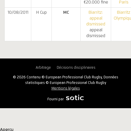
€20.000 fine
Paris
10/08/2011
H Cup
MC
Biarritz:
Biarritz
appeal
Olympiq
dismissed
appeal
dismissed
Arbitrage
Décisions disciplinaires
© 2026 Contenu © European Professional Club Rugby, Données
statistiques © European Professional Club Rugby
Mentions légales
Fourni par
Aperçu