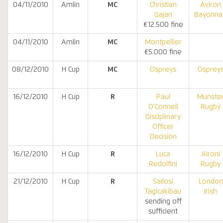
04/11/2010
Amlin
MC
Christian
Aviron
Gajan
Bayonna
€12.500 fine
04/11/2010
Amlin
MC
Montpellier
€5.000 fine
08/12/2010
H Cup
MC
Ospreys
Osprey
16/12/2010
H Cup
R
Paul
Munste
O'Connell
Rugby
Disciplinary
Officer
Decision
16/12/2010
H Cup
R
Luca
Aironi
Redolfini
Rugby
21/12/2010
H Cup
R
Sailosi
London
Tagicakibau
Irish
sending off
sufficient