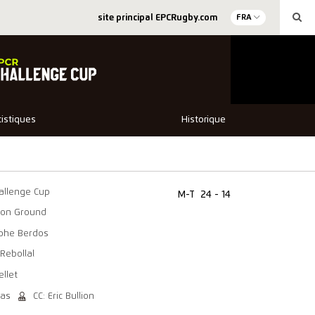
site principal EPCRugby.com
FRA
tistiques
Historique
allenge Cup
M-T
24 - 14
ion Ground
ophe Berdos
 Rebollal
ellet
eas
CC: Eric Bullion