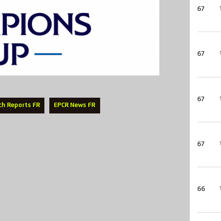
67
67
67
ch Reports FR
EPCR News FR
67
66