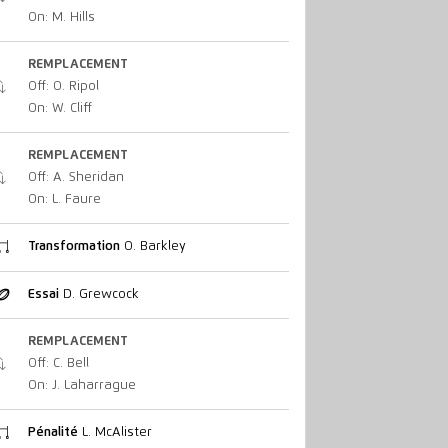
On: M. Hills
REMPLACEMENT
Off: O. Ripol
On: W. Cliff
REMPLACEMENT
Off: A. Sheridan
On: L. Faure
Transformation
O. Barkley
Essai
D. Grewcock
REMPLACEMENT
Off: C. Bell
On: J. Laharrague
Pénalité
L. McAlister