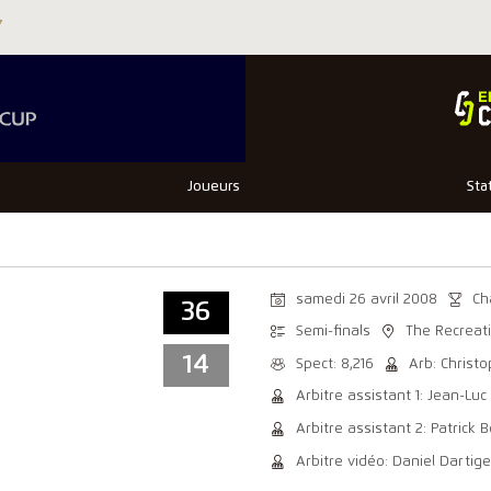
Joueurs
Sta
samedi 26 avril 2008
Ch
36
Semi-finals
The Recreat
14
Spect: 8,216
Arb: Christ
Arbitre assistant 1: Jean-Luc
Arbitre assistant 2: Patrick B
Arbitre vidéo: Daniel Dartig