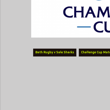
Bath Rugby v Sale Sharks
Challenge Cup Mat