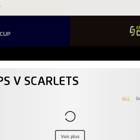
PS V SCARLETS
ALL
G
Voir plus