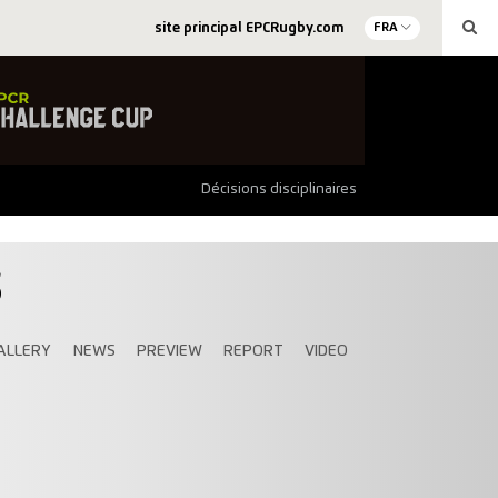
site principal EPCRugby.com
FRA
Décisions disciplinaires
S
ALLERY
NEWS
PREVIEW
REPORT
VIDEO