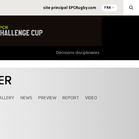
site principal EPCRugby.com
FRA
Décisions disciplinaires
ER
ALLERY
NEWS
PREVIEW
REPORT
VIDEO