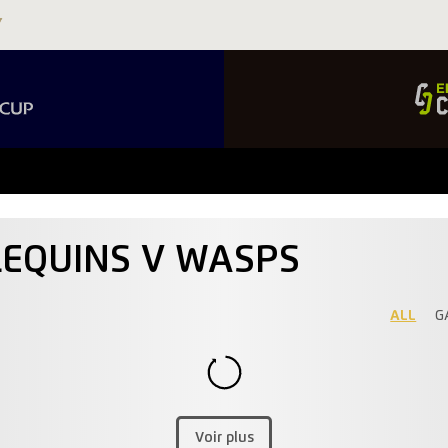
LEQUINS V WASPS
ALL
G
Voir plus