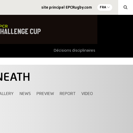
site principal EPCRugby.com
FRA
Décisions disciplinaires
NEATH
ALLERY
NEWS
PREVIEW
REPORT
VIDEO